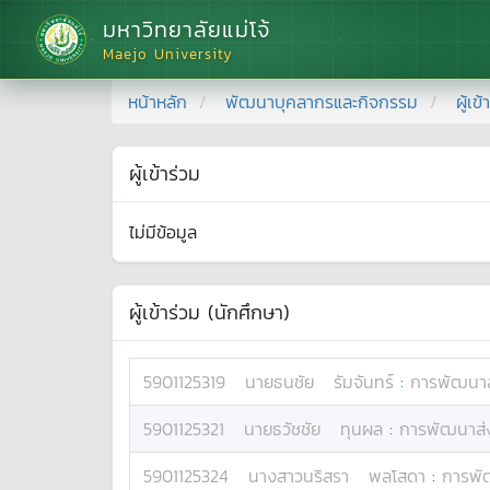
มหาวิทยาลัยแม่โจ้
Maejo University
หน้าหลัก
พัฒนาบุคลากรและกิจกรรม
ผู้เข
ผู้เข้าร่วม
ไม่มีข้อมูล
ผู้เข้าร่วม (นักศึกษา)
5901125319
นาย
ธนชัย
รัมจันทร์
:
การพัฒนาส
5901125321
นาย
ธวัชชัย
ทุนผล
:
การพัฒนาส่ง
5901125324
นางสาว
นริสรา
พลโสดา
:
การพั