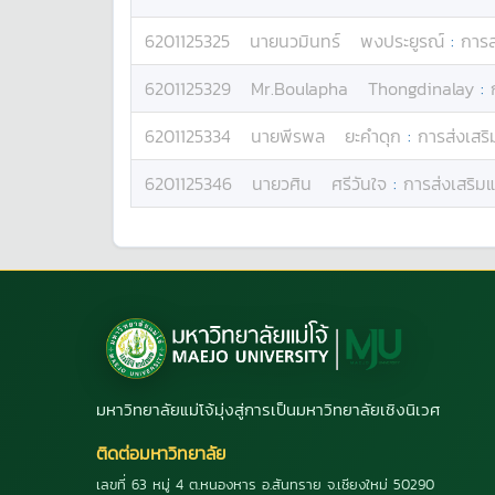
6201125325
นาย
นวมินทร์
พงประยูรณ์
:
การส
6201125329
Mr.
Boulapha
Thongdinalay
:
6201125334
นาย
พีรพล
ยะคำดุก
:
การส่งเสริ
6201125346
นาย
วศิน
ศรีวันใจ
:
การส่งเสริม
มหาวิทยาลัยแม่โจ้มุ่งสู่การเป็นมหาวิทยาลัยเชิงนิเวศ
ติดต่อมหาวิทยาลัย
เลขที่ 63 หมู่ 4 ต.หนองหาร อ.สันทราย จ.เชียงใหม่ 50290