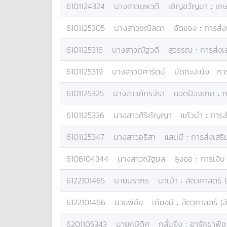
6101124324
นางสาว
ยุพวดี
เชิญขวัญมา
:
เกษ
6101125305
นางสาว
ชณิลตา
จัดแจง
:
การส่ง
6101125316
นางสาว
ณัฐวดี
สุวรรณ
:
การส่งเ
6101125319
นางสาว
นิศารัตน์
มัดทะปะนัง
:
กา
6101125325
นางสาว
ภัครจีรา
ยอดป้องเทศ
:
ก
6101125336
นางสาว
ศิริกัญญา
แก้วนำ
:
การส
6101125347
นางสาว
อริสา
แสนมี
:
การส่งเสริ
6106104344
นางสาว
ณัฐมล
ลุงออ
:
การเงิน
6122101465
นาย
นรากร
นาเบ้า
:
สัตวศาสตร์ (
6122101466
นาย
พิชัย
เกียงมี
:
สัตวศาสตร์ (สั
6201105343
นาย
กษิดิศ
กลั่นยิ่ง
:
อารักขาพืช