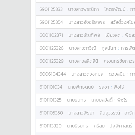
5901125333
นางสาว
พรณิภา
โคตรพัฒน์
:
กา
5901125354
นางสาว
อัจฉริยาพร
สวัสดิ์วงศ์ไช
6001102371
นางสาว
ธัญทิพย์
เขียวสด
:
พืชส
6001125326
นางสาว
ภาวิณี
กูลนันท์
:
การพัฒ
6001125329
นางสาว
ลลิตสินี
คเชนทร์ชัยถาวร
6006104344
นางสาว
ดวงกมล
ดวงสุบิน
:
กา
6101101034
นาย
พัทธดนย์
รสชา
:
พืชไร่
6101101325
นาย
ธนกร
เกษมสวัสดิ์
:
พืชไร่
6101105350
นางสาว
พิรยา
สินสุวรรณ์
:
อารั
6101113320
นาย
ธีรยุทธ
ศรีสม
:
ปฐพีศาสตร์