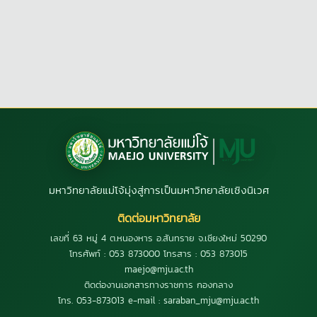
มหาวิทยาลัยแม่โจ้มุ่งสู่การเป็นมหาวิทยาลัยเชิงนิเวศ
ติดต่อมหาวิทยาลัย
เลขที่ 63 หมู่ 4 ต.หนองหาร อ.สันทราย จ.เชียงใหม่ 50290
โทรศัพท์ : 053 873000 โทรสาร : 053 873015
maejo@mju.ac.th
ติดต่องานเอกสารทางราชการ กองกลาง
โทร. 053-873013 e-mail : saraban_mju@mju.ac.th