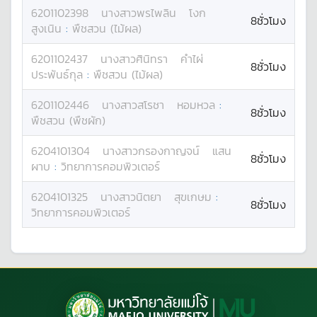
6201102398
นางสาว
พรไพลิน
โงก
8ชั่วโมง
สูงเนิน
:
พืชสวน (ไม้ผล)
6201102437
นางสาว
ศินิทรา
คำไผ่
8ชั่วโมง
ประพันธ์กุล
:
พืชสวน (ไม้ผล)
6201102446
นางสาว
สโรชา
หอมหวล
:
8ชั่วโมง
พืชสวน (พืชผัก)
6204101304
นางสาว
กรองกาญจน์
แสน
8ชั่วโมง
ผาบ
:
วิทยาการคอมพิวเตอร์
6204101325
นางสาว
นิตยา
สุขเกษม
:
8ชั่วโมง
วิทยาการคอมพิวเตอร์