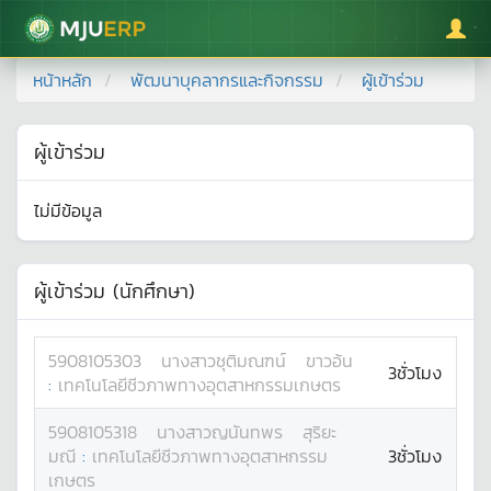
มหาวิทยาลัยแม่โจ้
หน้าหลัก
พัฒนาบุคลากรและกิจกรรม
ผู้เข้าร่วม
ผู้เข้าร่วม
ไม่มีข้อมูล
ผู้เข้าร่วม (นักศึกษา)
5908105303
นางสาว
ชุติมณฑน์
ขาวอ้น
3ชั่วโมง
:
เทคโนโลยีชีวภาพทางอุตสาหกรรมเกษตร
5908105318
นางสาว
ญนันทพร
สุริยะ
มณี
:
เทคโนโลยีชีวภาพทางอุตสาหกรรม
3ชั่วโมง
เกษตร