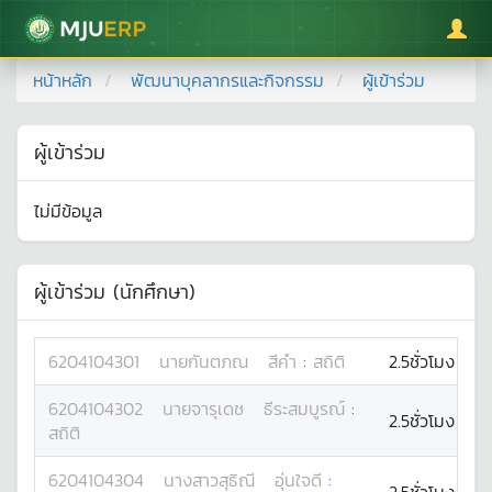
มหาวิทยาลัยแม่โจ้
หน้าหลัก
พัฒนาบุคลากรและกิจกรรม
ผู้เข้าร่วม
ผู้เข้าร่วม
ไม่มีข้อมูล
ผู้เข้าร่วม (นักศึกษา)
6204104301
นาย
กันตภณ
สีคำ
:
สถิติ
2.5ชั่วโมง
6204104302
นาย
จารุเดช
ธีระสมบูรณ์
:
2.5ชั่วโมง
สถิติ
6204104304
นางสาว
สุธิณี
อุ่นใจดี
: