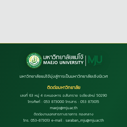
มหาวิทยาลัยแม่โจ้มุ่งสู่การเป็นมหาวิทยาลัยเชิงนิเวศ
ติดต่อมหาวิทยาลัย
เลขที่ 63 หมู่ 4 ต.หนองหาร อ.สันทราย จ.เชียงใหม่ 50290
โทรศัพท์ : 053 873000 โทรสาร : 053 873015
maejo@mju.ac.th
ติดต่องานเอกสารทางราชการ กองกลาง
โทร. 053-873013 e-mail : saraban_mju@mju.ac.th