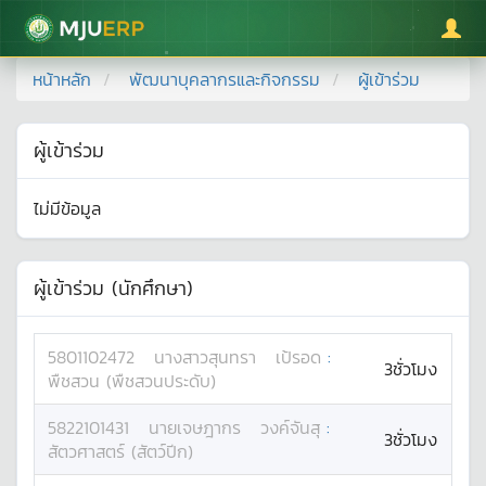
มหาวิทยาลัยแม่โจ้
หน้าหลัก
พัฒนาบุคลากรและกิจกรรม
ผู้เข้าร่วม
ผู้เข้าร่วม
ไม่มีข้อมูล
ผู้เข้าร่วม (นักศึกษา)
5801102472
นางสาว
สุนทรา
เป้รอด
:
3ชั่วโมง
พืชสวน (พืชสวนประดับ)
5822101431
นาย
เจษฎากร
วงค์จันสุ
:
3ชั่วโมง
สัตวศาสตร์ (สัตว์ปีก)