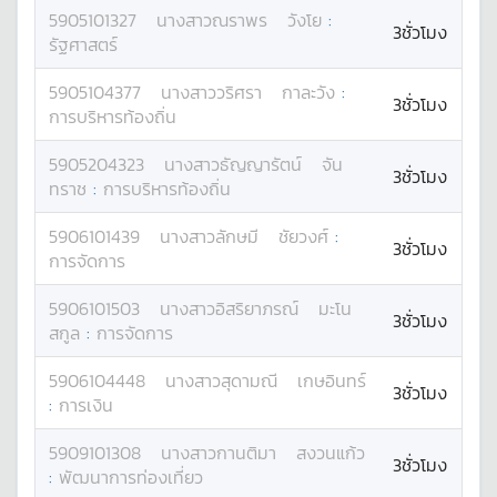
5905101327
นางสาว
ณราพร
วังโย
:
3ชั่วโมง
รัฐศาสตร์
5905104377
นางสาว
วริศรา
กาละวัง
:
3ชั่วโมง
การบริหารท้องถิ่น
5905204323
นางสาว
ธัญญารัตน์
จัน
3ชั่วโมง
ทราช
:
การบริหารท้องถิ่น
5906101439
นางสาว
ลักษมี
ชัยวงศ์
:
3ชั่วโมง
การจัดการ
5906101503
นางสาว
อิสริยาภรณ์
มะโน
3ชั่วโมง
สกูล
:
การจัดการ
5906104448
นางสาว
สุดามณี
เกษอินทร์
3ชั่วโมง
:
การเงิน
5909101308
นางสาว
กานติมา
สงวนแก้ว
3ชั่วโมง
:
พัฒนาการท่องเที่ยว