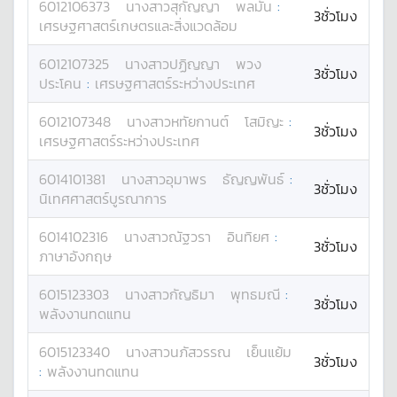
6012106373
นางสาว
สุกัญญา
พลมั่น
:
3ชั่วโมง
เศรษฐศาสตร์เกษตรและสิ่งแวดล้อม
6012107325
นางสาว
ปฏิญญา
พวง
3ชั่วโมง
ประโคน
:
เศรษฐศาสตร์ระหว่างประเทศ
6012107348
นางสาว
หทัยกานต์
โสมิญะ
:
3ชั่วโมง
เศรษฐศาสตร์ระหว่างประเทศ
6014101381
นางสาว
อุมาพร
ธัญญพันธ์
:
3ชั่วโมง
นิเทศศาสตร์บูรณาการ
6014102316
นางสาว
ณัฐวรา
อินทิยศ
:
3ชั่วโมง
ภาษาอังกฤษ
6015123303
นางสาว
กัญธิมา
พุทธมณี
:
3ชั่วโมง
พลังงานทดแทน
6015123340
นางสาว
นภัสวรรณ
เย็นแย้ม
3ชั่วโมง
:
พลังงานทดแทน