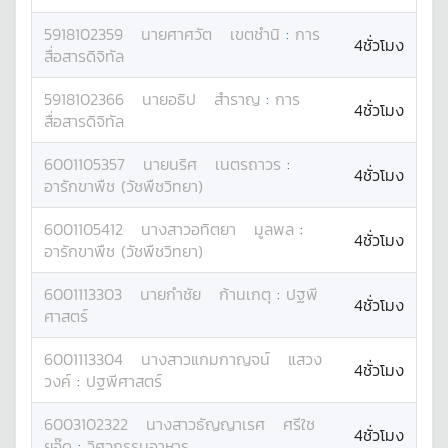
5918102359
นาย
ศาศวัต
เขตชำนิ
:
การ
4ชั่วโมง
สื่อสารดิจิทัล
5918102366
นาย
อธิป
สำราญ
:
การ
4ชั่วโมง
สื่อสารดิจิทัล
6001105357
นาย
นริศ
เนตรถาวร
:
4ชั่วโมง
อารักขาพืช (วัชพืชวิทยา)
6001105412
นางสาว
อทิตยา
มูลพล
:
4ชั่วโมง
อารักขาพืช (วัชพืชวิทยา)
6001113303
นาย
กำชัย
ก้านเกตุ
:
ปฐพี
4ชั่วโมง
ศาสตร์
6001113304
นางสาว
แกมกาญจน์
แสวง
4ชั่วโมง
วงค์
:
ปฐพีศาสตร์
6003102322
นางสาว
ธัญญาเรศ
ศรีใช
4ชั่วโมง
ยอุ๊ด
:
วิศวกรรมอาหาร