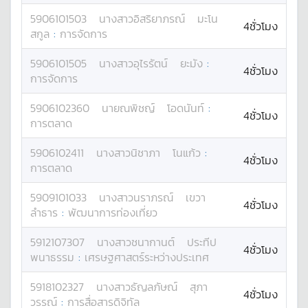
5906101503
นางสาว
อิสริยาภรณ์
มะโน
4ชั่วโมง
สกูล
:
การจัดการ
5906101505
นางสาว
อุไรรัตน์
ยะมัง
:
4ชั่วโมง
การจัดการ
5906102360
นาย
ณพิชญ์
โอดนันท์
:
4ชั่วโมง
การตลาด
5906102411
นางสาว
นิชาภา
โนแก้ว
:
4ชั่วโมง
การตลาด
5909101033
นางสาว
นราภรณ์
เขวา
4ชั่วโมง
ลำธาร
:
พัฒนาการท่องเที่ยว
5912107307
นางสาว
ชนากานต์
ประทีป
4ชั่วโมง
พนาธรรม
:
เศรษฐศาสตร์ระหว่างประเทศ
5918102327
นางสาว
ธัญลภัษณ์
สุภา
4ชั่วโมง
วรรณ์
:
การสื่อสารดิจิทัล