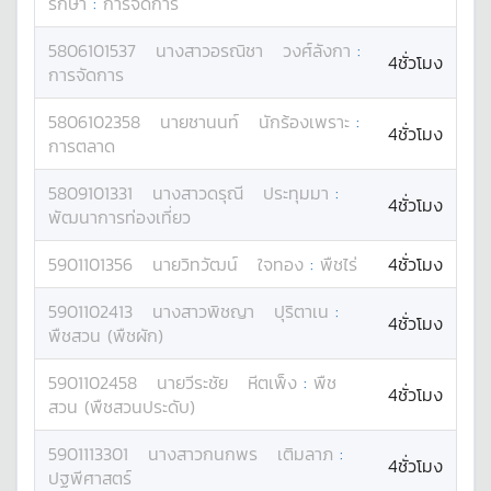
รักษา
:
การจัดการ
5806101537
นางสาว
อรณิชา
วงศ์ลังกา
:
4ชั่วโมง
การจัดการ
5806102358
นาย
ชานนท์
นักร้องเพราะ
:
4ชั่วโมง
การตลาด
5809101331
นางสาว
ดรุณี
ประทุมมา
:
4ชั่วโมง
พัฒนาการท่องเที่ยว
5901101356
นาย
วิทวัฒน์
ใจทอง
:
พืชไร่
4ชั่วโมง
5901102413
นางสาว
พิชญา
ปุริตาเน
:
4ชั่วโมง
พืชสวน (พืชผัก)
5901102458
นาย
วีระชัย
หีตเพ็ง
:
พืช
4ชั่วโมง
สวน (พืชสวนประดับ)
5901113301
นางสาว
กนกพร
เติมลาภ
:
4ชั่วโมง
ปฐพีศาสตร์