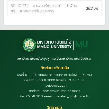
6114101374
นางสาว
รัชฏากรณ์
อำพันธ์
3ชั่วโมง
ศรี
:
นิเทศศาสตร์บูรณาการ
มหาวิทยาลัยแม่โจ้มุ่งสู่การเป็นมหาวิทยาลัยเชิงนิเวศ
ติดต่อมหาวิทยาลัย
เลขที่ 63 หมู่ 4 ต.หนองหาร อ.สันทราย จ.เชียงใหม่ 50290
โทรศัพท์ : 053 873000 โทรสาร : 053 873015
maejo@mju.ac.th
ติดต่องานเอกสารทางราชการ กองกลาง
โทร. 053-873013 e-mail : saraban_mju@mju.ac.th
วิทยาเขต