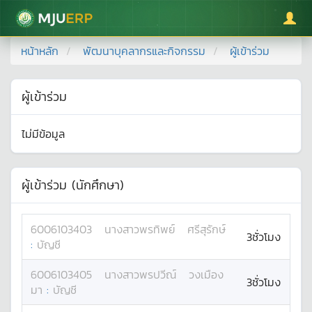
มหาวิทยาลัยแม่โจ้
หน้าหลัก
พัฒนาบุคลากรและกิจกรรม
ผู้เข้าร่วม
ผู้เข้าร่วม
ไม่มีข้อมูล
ผู้เข้าร่วม (นักศึกษา)
6006103403
นางสาว
พรทิพย์
ศรีสุรักษ์
3ชั่วโมง
:
บัญชี
6006103405
นางสาว
พรปวีณ์
วงเมือง
3ชั่วโมง
มา
:
บัญชี