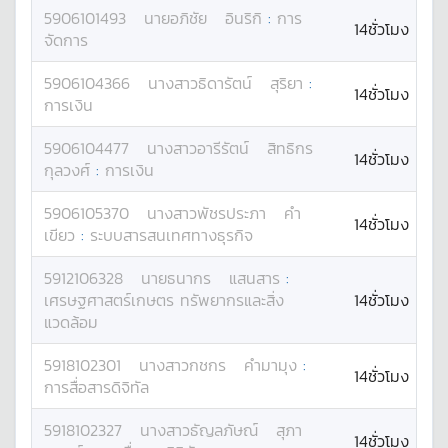
5906101493
นาย
อภิชัย
อินริกิ
:
การ
14ชั่วโมง
จัดการ
5906104366
นางสาว
ธิดารัตน์
สุริยา
:
14ชั่วโมง
การเงิน
5906104477
นางสาว
อารีรัตน์
สิทธิกร
14ชั่วโมง
กุลวงศ์
:
การเงิน
5906105370
นางสาว
พัชรประภา
คำ
14ชั่วโมง
เขียว
:
ระบบสารสนเทศทางธุรกิจ
5912106328
นาย
ธนากร
แสนสาร
:
เศรษฐศาสตร์เกษตร ทรัพยากรและสิ่ง
14ชั่วโมง
แวดล้อม
5918102301
นางสาว
กชกร
คำมามุง
:
14ชั่วโมง
การสื่อสารดิจิทัล
5918102327
นางสาว
ธัญลภัษณ์
สุภา
14ชั่วโมง