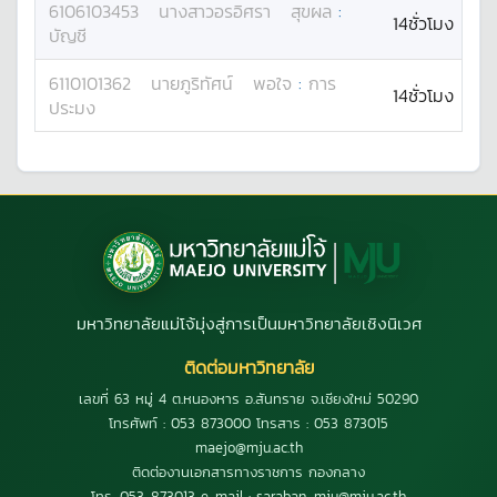
6106103453
นางสาว
อรอิศรา
สุขผล
:
14ชั่วโมง
บัญชี
6110101362
นาย
ภูริทัศน์
พอใจ
:
การ
14ชั่วโมง
ประมง
มหาวิทยาลัยแม่โจ้มุ่งสู่การเป็นมหาวิทยาลัยเชิงนิเวศ
ติดต่อมหาวิทยาลัย
เลขที่ 63 หมู่ 4 ต.หนองหาร อ.สันทราย จ.เชียงใหม่ 50290
โทรศัพท์ : 053 873000 โทรสาร : 053 873015
maejo@mju.ac.th
ติดต่องานเอกสารทางราชการ กองกลาง
โทร. 053-873013 e-mail : saraban_mju@mju.ac.th