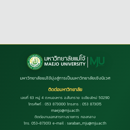
มหาวิทยาลัยแม่โจ้มุ่งสู่การเป็นมหาวิทยาลัยเชิงนิเวศ
ติดต่อมหาวิทยาลัย
เลขที่ 63 หมู่ 4 ต.หนองหาร อ.สันทราย จ.เชียงใหม่ 50290
โทรศัพท์ : 053 873000 โทรสาร : 053 873015
maejo@mju.ac.th
ติดต่องานเอกสารทางราชการ กองกลาง
โทร. 053-873013 e-mail : saraban_mju@mju.ac.th