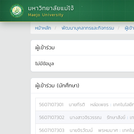
มหาวิทยาลัยแม่โจ้
Maejo University
หน้าหลัก
พัฒนาบุคลากรและกิจกรรม
ผู้เข
ผู้เข้าร่วม
ไม่มีข้อมูล
ผู้เข้าร่วม (นักศึกษา)
5607107301
นาย
กีรติ
หล่อเพชร
:
เทคโนโลยี
5607107302
นางสาว
จิรวรรณ
รักษาสังข์
:
เ
5607107303
นาย
จิรวัฒน์
พรหมมาศ
:
เทคโน