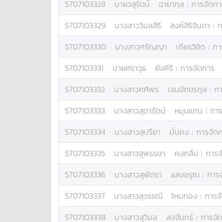
5707103328
นาย
วสุรัตน์
ฉายากุล
:
การจัดกา
5707103329
นางสาว
วิมลสิริ
สงค์สิริจินดา
:
ก
5707103330
นางสาว
ศรัญญา
เถียรวิชิต
:
กา
5707103331
นาย
ศราวุธ
ยังคีรี
:
การจัดการ
5707103332
นางสาว
ศศิพร
เจนอักขรกุล
:
กา
5707103333
นางสาว
สุดารัตน์
หมุนแทน
:
การ
5707103334
นางสาว
สุปรียา
มั่นคง
:
การจัด
5707103335
นางสาว
สุพรรษา
คงกลิ่น
:
การจ
5707103336
นางสาว
สุพัตรา
แสงอรุณ
:
การ
5707103337
นางสาว
สุวรรณี
ใหมทอง
:
การจ
5707103338
นางสาว
สุวิมล
สงจันทร์
:
การจั