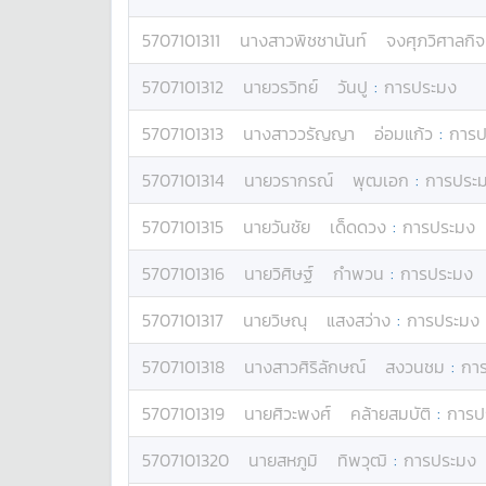
5707101311
นางสาว
พิชชานันท์
จงศุภวิศาลกิจ
5707101312
นาย
วรวิทย์
วันปู
:
การประมง
5707101313
นางสาว
วรัญญา
อ่อมแก้ว
:
การป
5707101314
นาย
วรากรณ์
พุฒเอก
:
การประ
5707101315
นาย
วันชัย
เด็ดดวง
:
การประมง
5707101316
นาย
วิศิษฐ์
กำพวน
:
การประมง
5707101317
นาย
วิษณุ
แสงสว่าง
:
การประมง
5707101318
นางสาว
ศิริลักษณ์
สงวนชม
:
กา
5707101319
นาย
ศิวะพงศ์
คล้ายสมบัติ
:
การป
5707101320
นาย
สหภูมิ
ทิพวุฒิ
:
การประมง