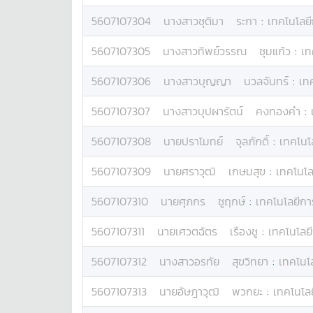
5607107304
นางสาว
ชุติมา
ระกา
:
เทคโนโลย
5607107305
นางสาว
ทิพย์วรรณ
ชุมแก้ว
:
เท
5607107306
นางสาว
บุญญา
นวลจันทร์
:
เท
5607107307
นางสาว
บุปผารัตน์
คงทองคำ
:
5607107308
นาย
ปราโมทย์
จุลภักดิ์
:
เทคโนโ
5607107309
นาย
ศราวุฒิ
เกษมสุข
:
เทคโนโล
5607107310
นาย
ศุภกร
ชูฤกษ์
:
เทคโนโลยีกา
5607107311
นาย
เศวตฉัตร
เรืองชู
:
เทคโนโลย
5607107312
นางสาว
อรทัย
สุขวิทยา
:
เทคโนโ
5607107313
นาย
อัษฎาวุฒิ
พวกยะ
:
เทคโนโล