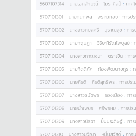
5607107314
นาย
เอกลักษณ์
โมราศิลป์
:
เทคโ
5707101301
นาย
กนกพล
พรหมทอง
:
การปร
5707101302
นางสาว
กมลศรี
บุราณสุข
:
การ
5707101303
นาย
กฤษฎา
วิริยะหิรัญไพบูลย์
:
5707101304
นางสาว
กาญจนา
ตราเงิน
:
การ
5707101305
นาย
กิตติภัค
ก้องพัฒนางกูร
:
ก
5707101306
นาย
กีรติ
กีรติสุทธิพร
:
การประ
5707101307
นางสาว
ธนัชพร
รองเมือง
:
การ
5707101308
นาย
น้ำเพชร
ศรีพรหม
:
การประ
5707101309
นางสาว
นิรชา
ยิ้มประดิษฐ์
:
การ
5707101310
นางสาว
ปวีณา
หมื่นสวัสดิ์
:
การป