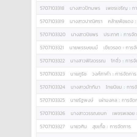
5707103318
นางสาว
ปัทมพร
เพชรเจริญ
:
กา
5707103319
นางสาว
ปาณิศรา
คล้ายพ้อแดง
5707103320
นางสาว
ปิยพร
ประภาศ
:
การจั
5707103321
นาย
พรรษชนม์
เขียวรอด
:
การจ
5707103322
นางสาว
พิไลวรรณ
โกจิ๋ว
:
การจ
5707103323
นาย
ภูริช
วงศ์ภาคำ
:
การจัดการ
5707103324
นางสาว
มัททิมา
ไทยนิยม
:
การจ
5707103325
นาย
รัฐพงษ์
เผ่ามงคล
:
การจัด
5707103326
นางสาว
วรรณชนก
เพชรพลอย
5707103327
นาย
วศิน
สุขเกื้อ
:
การจัดการ