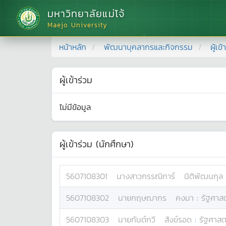
มหาวิทยาลัยแม่โจ้
Maejo University
หน้าหลัก
พัฒนาบุคลากรและกิจกรรม
ผู้เข
ผู้เข้าร่วม
ไม่มีข้อมูล
ผู้เข้าร่วม (นักศึกษา)
5607108301
นางสาว
กรรณิการ์
นิติพัฒนกุล
5607108302
นาย
กฤษฌากร
คงมา
:
รัฐศาสต
5607108303
นาย
กันต์กวี
สังข์รอด
:
รัฐศาสต