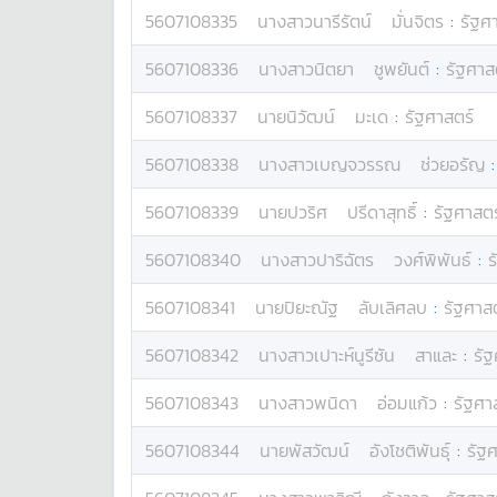
5607108335
นางสาว
นารีรัตน์
มั่นจิตร
:
รัฐศ
5607108336
นางสาว
นิตยา
ชูพยันต์
:
รัฐศาส
5607108337
นาย
นิวัฒน์
มะเด
:
รัฐศาสตร์
5607108338
นางสาว
เบญจวรรณ
ช่วยอรัญ
5607108339
นาย
ปวริศ
ปรีดาสุทธิ์
:
รัฐศาสตร
5607108340
นางสาว
ปาริฉัตร
วงศ์พิพันธ์
:
ร
5607108341
นาย
ปิยะณัฐ
ลับเลิศลบ
:
รัฐศาส
5607108342
นางสาว
เปาะห์นูรีซัน
สาและ
:
รัฐ
5607108343
นางสาว
พนิดา
อ่อมแก้ว
:
รัฐศา
5607108344
นาย
พัสวัฒน์
อังโชติพันธุ์
:
รัฐ