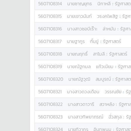
5607108314
นาย
ชาญยุทธ
นิกาหลี
:
รัฐศาสต
5607108315
นาย
เชาวนันท์
วรงคไพสิฐ
:
รัฐศ
5607108316
นางสาว
ซอบีเร๊าะ
ล่าหมัน
:
รัฐศา
5607108317
นาย
ฐากูร
กิ้มขู่
:
รัฐศาสตร์
5607108318
นาย
ณฤทธิ์
สาโมลี
:
รัฐศาสตร์
5607108319
นาย
ณัฐกมล
แก้วเนียม
:
รัฐศาส
5607108320
นาย
ณัฐวุฒิ
สมบูรณ์
:
รัฐศาสต
5607108321
นางสาว
ดวงเดือน
วรรณชัย
:
รั
5607108322
นางสาว
ดาวารี
สวาหลัง
:
รัฐศาส
5607108323
นางสาว
ทิพยาภรณ์
ฉั่วสกุล
:
รั
5607108324
นาย
ทิวากร
อินทพนม
:
รัฐศาสต