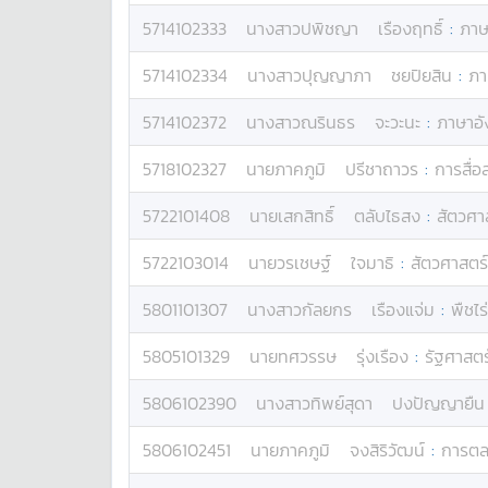
5714102333
นางสาว
ปพิชญา
เรืองฤทธิ์
:
ภาษ
5714102334
นางสาว
ปุญญาภา
ชยปิยสิน
:
ภา
5714102372
นางสาว
ณรินธร
จะวะนะ
:
ภาษาอ
5718102327
นาย
ภาคภูมิ
ปรีชาถาวร
:
การสื่อ
5722101408
นาย
เสกสิทธิ์
ตลับไธสง
:
สัตวศา
5722103014
นาย
วรเชษฐ์
ใจมาธิ
:
สัตวศาสตร์
5801101307
นางสาว
กัลยกร
เรืองแจ่ม
:
พืชไร่
5805101329
นาย
ทศวรรษ
รุ่งเรือง
:
รัฐศาสตร
5806102390
นางสาว
ทิพย์สุดา
ปงปัญญายืน
5806102451
นาย
ภาคภูมิ
จงสิริวัฒน์
:
การต