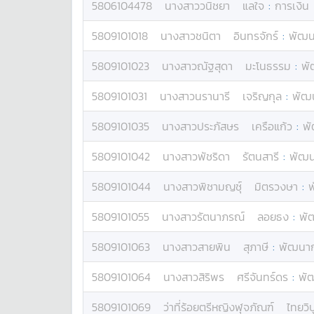
5806104478
นางสาว
วนิชยา
แลใจ
:
การเงิน
5809101018
นางสาว
ชนิตา
อินทรจักร์
:
พัฒน
5809101023
นางสาว
ณัฐสุดา
มะโนธรรม
:
พั
5809101031
นางสาว
นรานารี
เจริญกุล
:
พัฒน
5809101035
นางสาว
ประภัสษร
เครือแก้ว
:
พั
5809101042
นางสาว
พัชริดา
รัตนสารี
:
พัฒน
5809101044
นางสาว
พิชามญชุ์
มิตรวงษา
:
พ
5809101055
นางสาว
รัตนาภรณ์
ลอยธง
:
พั
5809101063
นางสาว
สายพิน
สุภาษี
:
พัฒนาก
5809101064
นางสาว
สิริพร
ศรีจันทร์ดร
:
พัฒ
5809101069
ว่าที่ร้อยตรีหญิง
ฬุจภัณฑ์
ไทยวิบ