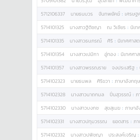
5709101382
นาย
วรวุฒิ
อุตสาแท้
:
พัฒนาการท
5712106337
นาย
ธนบวร
จันทพยัคฆ์
:
เศรษฐศ
5714101325
นางสาว
ฐิติชญา
ณ วิเชียร
:
นิเท
5714101335
นางสาว
ธนภรณ์
ศิริ
:
นิเทศศาสต
5714101354
นางสาว
เปมิกา
อู่ทอง
:
นิเทศศาส
5714101357
นางสาว
พรรณราย
จงประเสริฐ
:
5714102323
นาย
ธนพล
ศิริขวา
:
ภาษาอังกฤ
5714102328
นางสาว
นาถกมล
ปิ่นสุวรรณ์
:
ภ
5714102330
นางสาว
บงกช
สุขสุเมฆ
:
ภาษาอ
5714102331
นางสาว
ปทุมวรรณ
ยอดสาร
:
ภา
5714102332
นางสาว
ปพิชญา
ประสงค์เจริญ