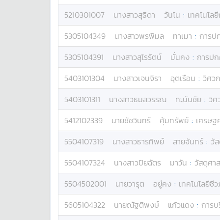
5210301007
นางสาว
สุธิดา
วันโน
:
เทคโนโลย
5305104349
นางสาว
พรพิมล
ทาเมา
:
การปก
5305104391
นางสาว
สุไรรัตน์
มั่นคง
:
การปกค
5403101304
นางสาว
เจนจิรา
อุตเรือน
:
วิศว
5403101311
นางสาว
ธมลวรรณ
ทะนันชัย
:
วิ
5412102339
นาย
ชัชวินทร์
คุ้มทรัพย์
:
เศรษฐศ
5504107319
นางสาว
ธารทิพย์
สายจันทร์
:
วั
5504107324
นางสาว
ปิยฉัตร
มาวัน
:
วัสดุศาส
5504502001
นาย
วารุต
อยู่คง
:
เทคโนโลยีชี
5605104322
นาย
ณัฐติพงษ์
แก้วแดง
:
การบร