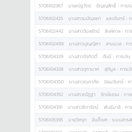
5706102367
นาย
ณัฐวัตร
ธัญญสิทธิ์
:
การต
5706102425
นางสาว
มนัญชยา
แสงจันทร์
:
ก
5706102442
นางสาว
วิมลรัตน์
สิงห์คาล
:
กา
5706102499
นางสาว
ปุญญิศา
สามนวล
:
กา
5706104329
นางสาว
จิรกิตติ์
ตันนี
:
การเงิน
5706104338
นางสาว
จุฑามาศ
สุภิมูล
:
การเง
5706104350
นางสาว
ณภาภัช
นิยมจันทร์
:
กา
5706104352
นางสาว
ณัฏฐา
รักษ์ธรรม
:
การเ
5706104391
นางสาว
ธิดารัตน์
พันธ์มาลี
:
การ
5706105395
นาย
วิศรุท
อินต๊ะยศ
:
ระบบสารส