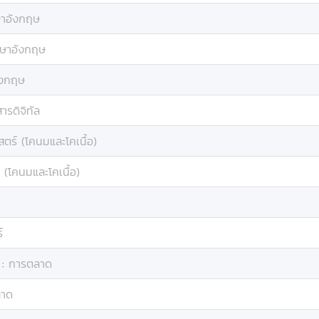
าอังกฤษ
ษาอังกฤษ
ังกฤษ
สารดิจิทัล
สตร์ (โคนมและโคเนื้อ)
 (โคนมและโคเนื้อ)
์
:
การตลาด
ลาด