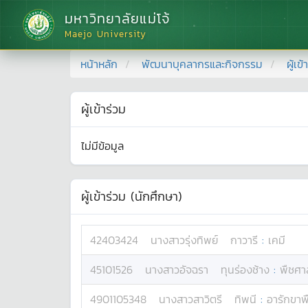
มหาวิทยาลัยแม่โจ้
Maejo University
หน้าหลัก
พัฒนาบุคลากรและกิจกรรม
ผู้เข
ผู้เข้าร่วม
ไม่มีข้อมูล
ผู้เข้าร่วม (นักศึกษา)
42403424
นางสาว
รุ่งทิพย์
กาวารี
:
เคมี
45101526
นางสาว
อัจฉรา
ทุนร่องช้าง
:
พืชศาส
4901105348
นางสาว
สาวิตรี
ทิพนี
:
อารักขาพ