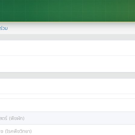
้าร่วม
ตร์ (พืชผัก)
ืช (โรคพืชวิทยา)