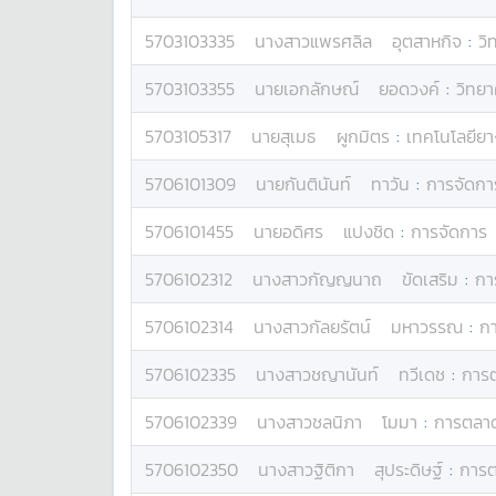
5703103335
นางสาว
แพรศลิล
อุตสาหกิจ
:
วิ
5703103355
นาย
เอกลักษณ์
ยอดวงค์
:
วิทย
5703105317
นาย
สุเมธ
ผูกมิตร
:
เทคโนโลยียา
5706101309
นาย
กันตินันท์
ทาวัน
:
การจัดกา
5706101455
นาย
อดิศร
แปงชิด
:
การจัดการ
5706102312
นางสาว
กัญญนาถ
ขัดเสริม
:
กา
5706102314
นางสาว
กัลยรัตน์
มหาวรรณ
:
ก
5706102335
นางสาว
ชญานันท์
ทวีเดช
:
การ
5706102339
นางสาว
ชลนิภา
โมมา
:
การตลา
5706102350
นางสาว
ฐิติกา
สุประดิษฐ์
:
การ