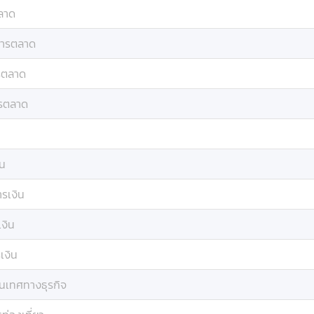
ลาด
ารตลาด
รตลาด
รตลาด
ิน
รเงิน
งิน
เงิน
นเทศทางธุรกิจ