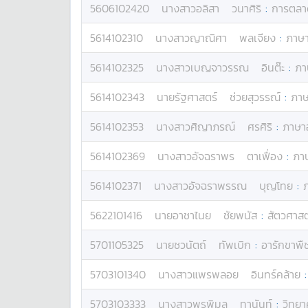
5606102420
นางสาว
อลิสา
วนาศิริ
:
การตลา
5614102310
นางสาว
ญาณิศา
พลเจียง
:
ภาษ
5614102325
นางสาว
เบญจาวรรณ
อินต๊ะ
:
ภา
5614102343
นาย
รัฐศาสตร์
ช่วยสุวรรณ์
:
ภาษ
5614102353
นางสาว
ศิญาภรณ์
ศรศิริ
:
ภาษา
5614102369
นางสาว
อัจฉราพร
ตาเฟื่อง
:
ภา
5614102371
นางสาว
อัจฉราพรรณ
บุญโทย
:
5622101416
นาย
อาชาไนย
ชัยพนัส
:
สัตวศาสต
5701105325
นาย
ชวนัตถ์
ทัพเบิก
:
อารักขาพืช
5703101340
นางสาว
แพรพลอย
อินทร์คล้าย
5703103333
นางสาว
พรพิมล
ทานันท์
:
วิทยา