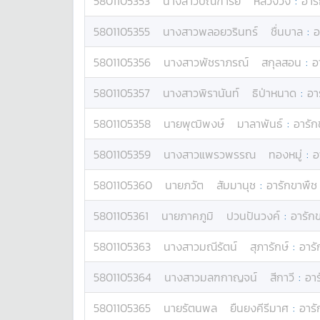
5801105353
นางสาว
ปัณฑารีย์
หลวงวัง
:
อาร
5801105355
นางสาว
พลอยวรินทร์
ชื่นบาล
:
อ
5801105356
นางสาว
พัชราภรณ์
สกุลสอน
:
อ
5801105357
นางสาว
พิรานันท์
ธิป่าหนาด
:
อา
5801105358
นาย
พุฒิพงษ์
มาลาพันธ์
:
อารัก
5801105359
นางสาว
แพรวพรรณ
ทองหมู่
:
อ
5801105360
นาย
ภวัต
สัมมานุช
:
อารักขาพืช 
5801105361
นาย
ภาคภูมิ
ปวนปันวงค์
:
อารัก
5801105363
นางสาว
มณีรัตน์
สุภารักษ์
:
อารั
5801105364
นางสาว
มลฑกาญจน์
สีกาวี
:
อาร
5801105365
นาย
รัตนพล
ยืนยงคีรีมาศ
:
อารั