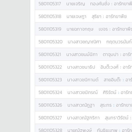
5801105317
นาย
เจริญ
ทองคันชั่ง
:
อารักขาพ
5801105318
นาย
เจษฎา
สุริยา
:
อารักขาพืช
5801105319
นาย
ฉกาจกฤษ
เขจร
:
อารักขาพื
5801105320
นางสาว
ชญาณิศา
กฤตบวรนันท์
5801105321
นางสาว
ชนม์นิภา
ตาจุมปา
:
อารั
5801105322
นางสาว
ชนาธิป
อินต๊ะวงศ์
:
อารั
5801105323
นางสาว
ชนิกานต์
สายอินต๊ะ
:
อาร
5801105324
นางสาว
ชนิภรณ์
ศิริรัตน์
:
อารัก
5801105326
นางสาว
ณัฎฐา
สุระทร
:
อารักขา
5801105327
นางสาว
ณัฐฑริกา
สุนทราวิรัตน์
5801105328
นาย
ณัฐพงษ์
กันธิยะเทพ
:
อารัก