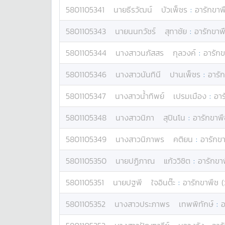
5801105341
นาย
ธีรวัฒน์
บัวเพ็ชร
:
อารักขาพ
5801105343
นาย
นนทวัชร์
สุทาชัย
:
อารักขาพื
5801105344
นางสาว
นภัสสร
กุลวงค์
:
อารักข
5801105346
นางสาว
นันทินี
ปานเพ็ชร
:
อารัก
5801105347
นางสาว
น้ำทิพย์
เปรมเมือง
:
อาร
5801105348
นางสาว
นิภา
สุปินโน
:
อารักขาพื
5801105349
นางสาว
นิภาพร
คติยน
:
อารักขา
5801105350
นาย
ปฏิภาณ
แก้ววิชิต
:
อารักขา
5801105351
นาย
ปฐพี
ใจอินต๊ะ
:
อารักขาพืช (
5801105352
นางสาว
ประภาพร
เทพพิทักษ์
:
อ