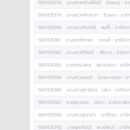
5801105378
นางสาว
ศรัณย์รัชต์
อินชมภู
:
อา
5801105379
นางสาว
ศศิประภา
ซิวแดง
:
อารั
5801105380
นางสาว
ศันศนีย์
สมต๊ะ
:
อารักขา
5801105381
นางสาว
ศิยาพร
ระหงษ์
:
อารักขา
5801105382
นางสาว
ศิริรัตน์
สิรินาจ
:
อารักข
5801105383
นาย
ศุภมงคล
สุธรรมซาว
:
อารัก
5801105384
นางสาว
สมฤดี
ร่มพนาธรรม
:
อา
5801105386
นางสาว
สุดารัตน์
เสนา
:
อารักขา
5801105387
นาย
สุบรรณ
นันตา
:
อารักขาพืช
5801105389
นางสาว
สุมณฑา
ชาติไทย
:
อารัก
5801105390
นาย
สุรเกียรติ
พงษ์พันธ์
:
อารัก