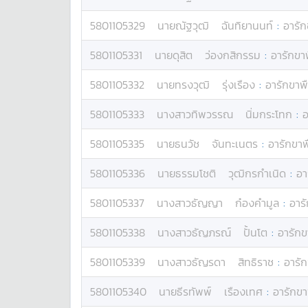
5801105329
นาย
ณัฐวุฒิ
ฉันทิยานนท์
:
อารัก
5801105331
นาย
ดุสิต
ว่องกสิกรรม
:
อารักขา
5801105332
นาย
ทรงวุฒิ
รุ่งเรือง
:
อารักขาพื
5801105333
นางสาว
ทิพวรรณ
นิ่มกระโทก
:
อ
5801105335
นาย
ธนวัช
จันทะเนตร
:
อารักขาพ
5801105336
นาย
ธรรมโชติ
วุฒิกรกำเนิด
:
อา
5801105337
นางสาว
ธัญญา
ก๋องคำมูล
:
อารั
5801105338
นางสาว
ธัญภรณ์
ปั้นโต
:
อารักข
5801105339
นางสาว
ธัญรดา
สิทธิราช
:
อารัก
5801105340
นาย
ธีรทัพพ์
เรืองเทศ
:
อารักขา