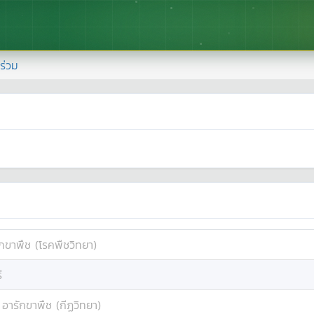
้าร่วม
ักขาพืช (โรคพืชวิทยา)
่
:
อารักขาพืช (กีฏวิทยา)