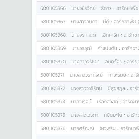
5801105366
นาย
วชิรวิทย์
ธิการ
:
อารักขาพืช
5801105367
นางสาว
วนิดา
มีดี
:
อารักขาพืช 
5801105368
นาย
วรกานต์
เอิกเกริก
:
อารักขา
5801105369
นาย
วรวุฒิ
คำแปงตัน
:
อารักขาพ
5801105370
นางสาว
วรัชยา
อินทร์จุ้ย
:
อารัก
5801105371
นางสาว
วราภรณ์
ทาวะรมย์
:
อาร
5801105372
นางสาว
วารีรัตน์
มีสุขสกุล
:
อารั
5801105374
นาย
วิโรจน์
เรืองสวัสดิ์
:
อารักขา
5801105375
นางสาว
เวธกา
หมื่นมะโน
:
อารัก
5801105376
นาย
ศรัณญ์
ไหวพริบ
:
อารักขาพ