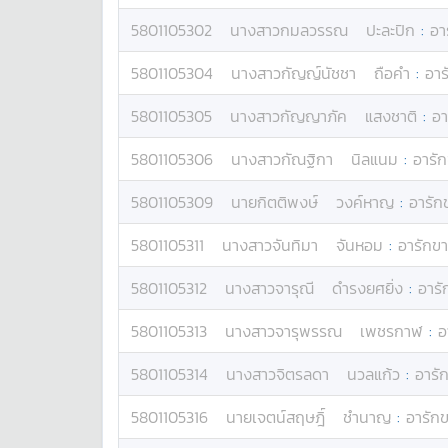
5801105302
นางสาว
กมลวรรณ
ปะละปิก
:
อา
5801105304
นางสาว
กัญญ์นัชชา
ถือคำ
:
อาร
5801105305
นางสาว
กัญญาภัค
แสงชาติ
:
อา
5801105306
นางสาว
กัณฐิกา
นิลแนม
:
อารัก
5801105309
นาย
กิตติพงษ์
วงค์หาญ
:
อารัก
5801105311
นางสาว
จันทิมา
จันหอม
:
อารักขา
5801105312
นางสาว
จารุณี
ดำรงยศยิ่ง
:
อารั
5801105313
นางสาว
จารุพรรณ
เพชรกาฬ
:
อ
5801105314
นางสาว
จิตรลดา
นวลแก้ว
:
อารั
5801105316
นาย
เจตน์สฤษฎิ์
ชำนาญ
:
อารักข