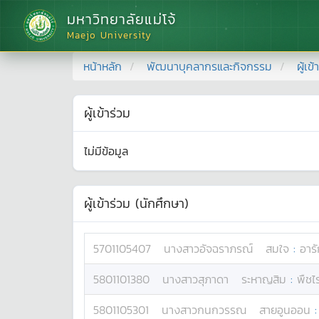
มหาวิทยาลัยแม่โจ้
Maejo University
หน้าหลัก
พัฒนาบุคลากรและกิจกรรม
ผู้เข
ผู้เข้าร่วม
ไม่มีข้อมูล
ผู้เข้าร่วม (นักศึกษา)
5701105407
นางสาว
อัจฉราภรณ์
สมใจ
:
อาร
5801101380
นางสาว
สุภาดา
ระหาญสิม
:
พืชไร
5801105301
นางสาว
กนกวรรณ
สายอูนออน