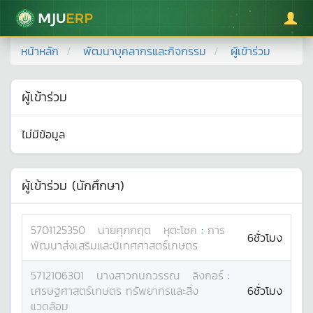
มหาวิทยาลัยแม่โจ้
หน้าหลัก
พัฒนาบุคลากรและกิจกรรม
ผู้เข้าร่วม
ผู้เข้าร่วม
ไม่มีข้อมูล
ผู้เข้าร่วม (นักศึกษา)
5701125350
นาย
ศุภกฤต
หุตะโชค
:
การ
6ชั่วโมง
พัฒนาส่งเสริมและนิเทศศาสตร์เกษตร
5712106301
นางสาว
กนกวรรณ
ลิงกอร์
:
เศรษฐศาสตร์เกษตร ทรัพยากรและสิ่ง
6ชั่วโมง
แวดล้อม