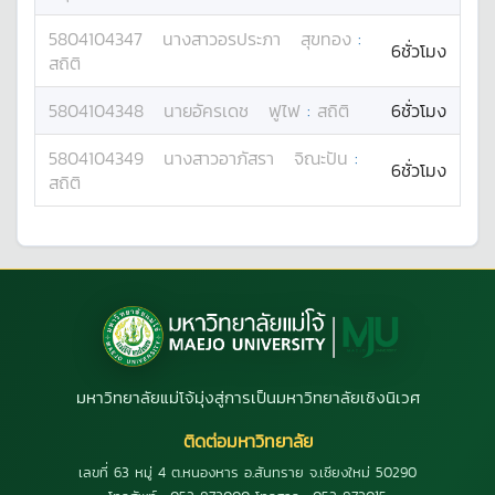
5804104347
นางสาว
อรประภา
สุขทอง
:
6ชั่วโมง
สถิติ
5804104348
นาย
อัครเดช
ฟูไฟ
:
สถิติ
6ชั่วโมง
5804104349
นางสาว
อาภัสรา
จิณะปัน
:
6ชั่วโมง
สถิติ
มหาวิทยาลัยแม่โจ้มุ่งสู่การเป็นมหาวิทยาลัยเชิงนิเวศ
ติดต่อมหาวิทยาลัย
เลขที่ 63 หมู่ 4 ต.หนองหาร อ.สันทราย จ.เชียงใหม่ 50290