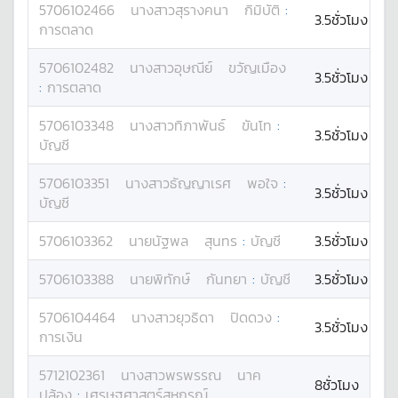
5706102466
นางสาว
สุรางคนา
กิมิบัติ
:
3.5ชั่วโมง
การตลาด
5706102482
นางสาว
อุษณีย์
ขวัญเมือง
3.5ชั่วโมง
:
การตลาด
5706103348
นางสาว
ทิภาพันธ์
ขันโท
:
3.5ชั่วโมง
บัญชี
5706103351
นางสาว
ธัญญาเรศ
พอใจ
:
3.5ชั่วโมง
บัญชี
5706103362
นาย
นัฐพล
สุนทร
:
บัญชี
3.5ชั่วโมง
5706103388
นาย
พิทักษ์
กันทยา
:
บัญชี
3.5ชั่วโมง
5706104464
นางสาว
ยุวธิดา
ปิดดวง
:
3.5ชั่วโมง
การเงิน
5712102361
นางสาว
พรพรรณ
นาค
8ชั่วโมง
ปล้อง
:
เศรษฐศาสตร์สหกรณ์