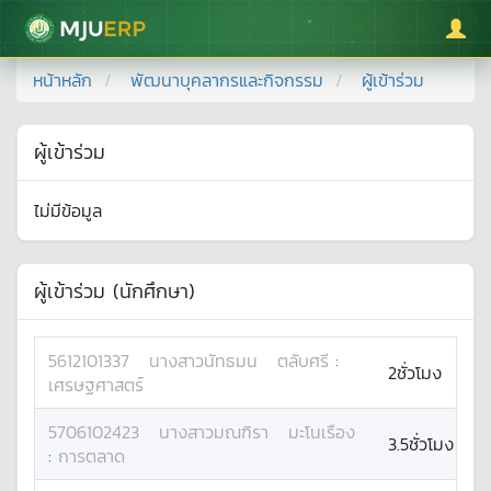
มหาวิทยาลัยแม่โจ้
หน้าหลัก
พัฒนาบุคลากรและกิจกรรม
ผู้เข้าร่วม
ผู้เข้าร่วม
ไม่มีข้อมูล
ผู้เข้าร่วม (นักศึกษา)
5612101337
นางสาว
นัทธมน
ตลับศรี
:
2ชั่วโมง
เศรษฐศาสตร์
5706102423
นางสาว
มณฑิรา
มะโนเรือง
3.5ชั่วโมง
:
การตลาด