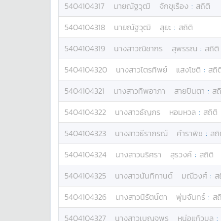
5404104317
นาย
ณัฐวุฒิ
จักขุเรือง
:
สถิติ
5404104318
นาย
ณัฐวุฒิ
สุยะ
:
สถิติ
5404104319
นางสาว
ณิชากร
สุพรรณ
:
สถิติ
5404104320
นางสาว
ไตรทิพย์
แสงโชติ
:
สถิต
5404104321
นางสาว
ทิพอาภา
สายปินตา
:
สถิ
5404104322
นางสาว
ธัญภร
หอมหวล
:
สถิติ
5404104323
นางสาว
ธีราภรณ์
คำราพิช
:
สถิ
5404104324
นางสาว
นริศรา
สุรวงค์
:
สถิติ
5404104325
นางสาว
นันทิกานต์
มณีวงศ์
:
สถ
5404104326
นางสาว
นิรัตน์ตา
พุ่มจันทร์
:
สถ
5404104327
นางสาว
เบญจพร
หน่อแก้วมูล
: