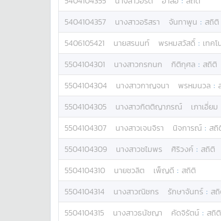
5404104355
นางสาว
อรดี
อาลอ
:
สถิติ
5404104357
นางสาว
อริสรา
จันทาพูน
:
สถิติ
5406105421
นาย
สรนนท์
พรหมสวัสดิ์
:
เทคโ
5504104301
นางสาว
กรกนก
กิติกุศล
:
สถิติ
5504104304
นางสาว
กาญจนา
พรหมนวล
:
ส
5504104305
นางสาว
กิตติญาภรณ์
เภาเอี่ยม
5504104307
นางสาว
เจนจิรา
นิจการณ์
:
สถิต
5504104309
นางสาว
ชไมพร
ศิริวงค์
:
สถิติ
5504104310
นาย
ชวลิต
เพ็ญดี
:
สถิติ
5504104314
นางสาว
ณิชกร
รักษาจันทร์
:
สถิ
5504104315
นางสาว
ธนัชญา
คัดจิรัตน์
:
สถิติ