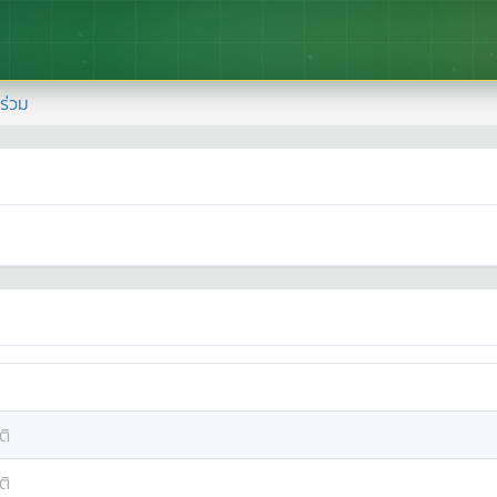
้าร่วม
ติ
ติ