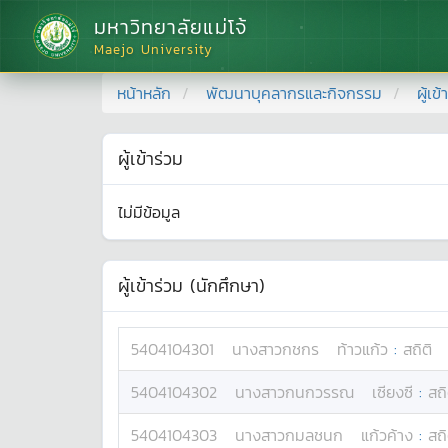
มหาวิทยาลัยแม่โจ้
Maejo University
หน้าหลัก
พัฒนาบุคลากรและกิจกรรม
ผู้เข
ผู้เข้าร่วม
ไม่มีข้อมูล
ผู้เข้าร่วม (นักศึกษา)
5404104301
นางสาว
กชกร
ท้าวแก้ว
:
สถิติ
5404104302
นางสาว
กนกวรรณ
เซียงซี
:
สถิ
5404104303
นางสาว
กมลชนก
แก้วค้าง
:
สถิ