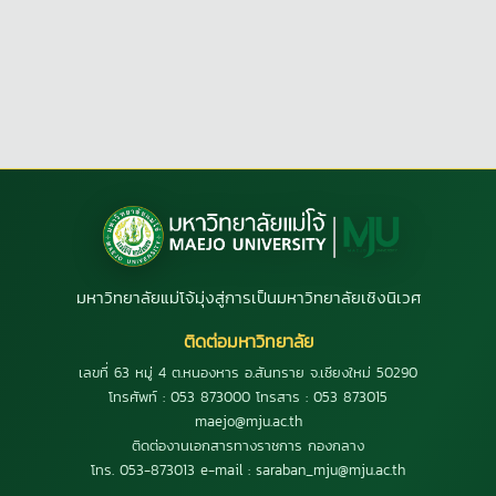
มหาวิทยาลัยแม่โจ้มุ่งสู่การเป็นมหาวิทยาลัยเชิงนิเวศ
ติดต่อมหาวิทยาลัย
เลขที่ 63 หมู่ 4 ต.หนองหาร อ.สันทราย จ.เชียงใหม่ 50290
โทรศัพท์ : 053 873000 โทรสาร : 053 873015
maejo@mju.ac.th
ติดต่องานเอกสารทางราชการ กองกลาง
โทร. 053-873013 e-mail : saraban_mju@mju.ac.th