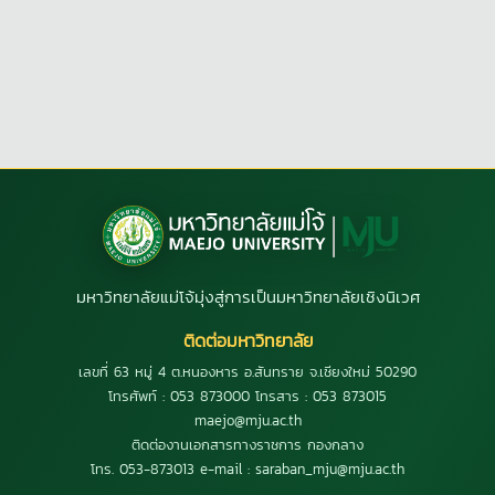
มหาวิทยาลัยแม่โจ้มุ่งสู่การเป็นมหาวิทยาลัยเชิงนิเวศ
ติดต่อมหาวิทยาลัย
เลขที่ 63 หมู่ 4 ต.หนองหาร อ.สันทราย จ.เชียงใหม่ 50290
โทรศัพท์ : 053 873000 โทรสาร : 053 873015
maejo@mju.ac.th
ติดต่องานเอกสารทางราชการ กองกลาง
โทร. 053-873013 e-mail : saraban_mju@mju.ac.th