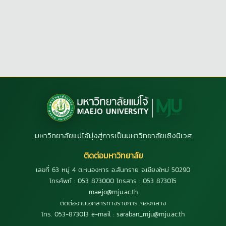
มหาวิทยาลัยแม่โจ้มุ่งสู่การเป็นมหาวิทยาลัยเชิงนิเวศ
ติดต่อมหาวิทยาลัย
เลขที่ 63 หมู่ 4 ต.หนองหาร อ.สันทราย จ.เชียงใหม่ 50290
โทรศัพท์ : 053 873000 โทรสาร : 053 873015
maejo@mju.ac.th
ติดต่องานเอกสารทางราชการ กองกลาง
โทร. 053-873013 e-mail : saraban_mju@mju.ac.th