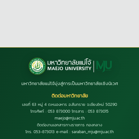
มหาวิทยาลัยแม่โจ้มุ่งสู่การเป็นมหาวิทยาลัยเชิงนิเวศ
ติดต่อมหาวิทยาลัย
เลขที่ 63 หมู่ 4 ต.หนองหาร อ.สันทราย จ.เชียงใหม่ 50290
โทรศัพท์ : 053 873000 โทรสาร : 053 873015
maejo@mju.ac.th
ติดต่องานเอกสารทางราชการ กองกลาง
โทร. 053-873013 e-mail : saraban_mju@mju.ac.th