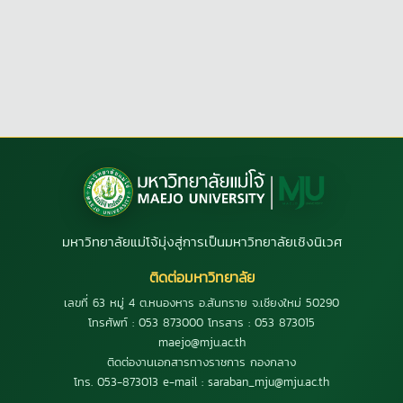
มหาวิทยาลัยแม่โจ้มุ่งสู่การเป็นมหาวิทยาลัยเชิงนิเวศ
ติดต่อมหาวิทยาลัย
เลขที่ 63 หมู่ 4 ต.หนองหาร อ.สันทราย จ.เชียงใหม่ 50290
โทรศัพท์ : 053 873000 โทรสาร : 053 873015
maejo@mju.ac.th
ติดต่องานเอกสารทางราชการ กองกลาง
โทร. 053-873013 e-mail : saraban_mju@mju.ac.th