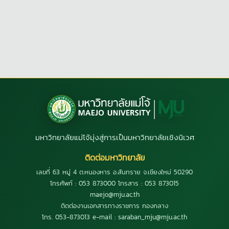
มหาวิทยาลัยแม่โจ้มุ่งสู่การเป็นมหาวิทยาลัยเชิงนิเวศ
ติดต่อมหาวิทยาลัย
เลขที่ 63 หมู่ 4 ต.หนองหาร อ.สันทราย จ.เชียงใหม่ 50290
โทรศัพท์ : 053 873000 โทรสาร : 053 873015
maejo@mju.ac.th
ติดต่องานเอกสารทางราชการ กองกลาง
โทร. 053-873013 e-mail : saraban_mju@mju.ac.th