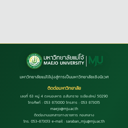
มหาวิทยาลัยแม่โจ้มุ่งสู่การเป็นมหาวิทยาลัยเชิงนิเวศ
ติดต่อมหาวิทยาลัย
เลขที่ 63 หมู่ 4 ต.หนองหาร อ.สันทราย จ.เชียงใหม่ 50290
โทรศัพท์ : 053 873000 โทรสาร : 053 873015
maejo@mju.ac.th
ติดต่องานเอกสารทางราชการ กองกลาง
โทร. 053-873013 e-mail : saraban_mju@mju.ac.th