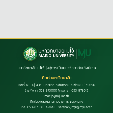
มหาวิทยาลัยแม่โจ้มุ่งสู่การเป็นมหาวิทยาลัยเชิงนิเวศ
ติดต่อมหาวิทยาลัย
เลขที่ 63 หมู่ 4 ต.หนองหาร อ.สันทราย จ.เชียงใหม่ 50290
โทรศัพท์ : 053 873000 โทรสาร : 053 873015
maejo@mju.ac.th
ติดต่องานเอกสารทางราชการ กองกลาง
โทร. 053-873013 e-mail : saraban_mju@mju.ac.th