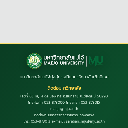
มหาวิทยาลัยแม่โจ้มุ่งสู่การเป็นมหาวิทยาลัยเชิงนิเวศ
ติดต่อมหาวิทยาลัย
เลขที่ 63 หมู่ 4 ต.หนองหาร อ.สันทราย จ.เชียงใหม่ 50290
โทรศัพท์ : 053 873000 โทรสาร : 053 873015
maejo@mju.ac.th
ติดต่องานเอกสารทางราชการ กองกลาง
โทร. 053-873013 e-mail : saraban_mju@mju.ac.th