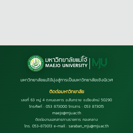
มหาวิทยาลัยแม่โจ้มุ่งสู่การเป็นมหาวิทยาลัยเชิงนิเวศ
ติดต่อมหาวิทยาลัย
เลขที่ 63 หมู่ 4 ต.หนองหาร อ.สันทราย จ.เชียงใหม่ 50290
โทรศัพท์ : 053 873000 โทรสาร : 053 873015
maejo@mju.ac.th
ติดต่องานเอกสารทางราชการ กองกลาง
โทร. 053-873013 e-mail : saraban_mju@mju.ac.th