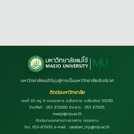
มหาวิทยาลัยแม่โจ้มุ่งสู่การเป็นมหาวิทยาลัยเชิงนิเวศ
ติดต่อมหาวิทยาลัย
เลขที่ 63 หมู่ 4 ต.หนองหาร อ.สันทราย จ.เชียงใหม่ 50290
โทรศัพท์ : 053 873000 โทรสาร : 053 873015
maejo@mju.ac.th
ติดต่องานเอกสารทางราชการ กองกลาง
โทร. 053-873013 e-mail : saraban_mju@mju.ac.th