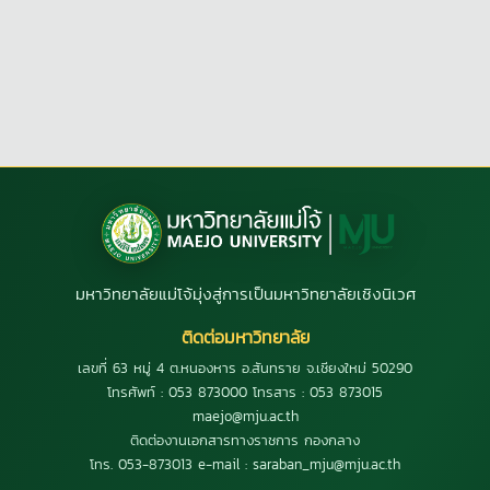
มหาวิทยาลัยแม่โจ้มุ่งสู่การเป็นมหาวิทยาลัยเชิงนิเวศ
ติดต่อมหาวิทยาลัย
เลขที่ 63 หมู่ 4 ต.หนองหาร อ.สันทราย จ.เชียงใหม่ 50290
โทรศัพท์ : 053 873000 โทรสาร : 053 873015
maejo@mju.ac.th
ติดต่องานเอกสารทางราชการ กองกลาง
โทร. 053-873013 e-mail : saraban_mju@mju.ac.th