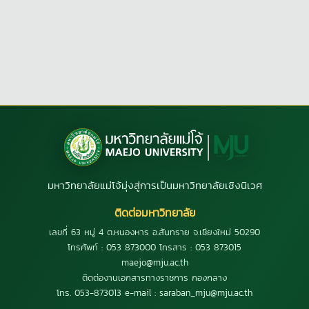
มหาวิทยาลัยแม่โจ้มุ่งสู่การเป็นมหาวิทยาลัยเชิงนิเวศ
ติดต่อมหาวิทยาลัย
เลขที่ 63 หมู่ 4 ต.หนองหาร อ.สันทราย จ.เชียงใหม่ 50290
โทรศัพท์ : 053 873000 โทรสาร : 053 873015
maejo@mju.ac.th
ติดต่องานเอกสารทางราชการ กองกลาง
โทร. 053-873013 e-mail : saraban_mju@mju.ac.th