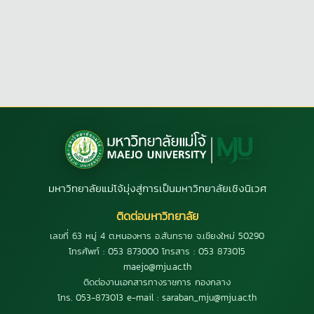
มหาวิทยาลัยแม่โจ้มุ่งสู่การเป็นมหาวิทยาลัยเชิงนิเวศ
ติดต่อมหาวิทยาลัย
เลขที่ 63 หมู่ 4 ต.หนองหาร อ.สันทราย จ.เชียงใหม่ 50290
โทรศัพท์ : 053 873000 โทรสาร : 053 873015
maejo@mju.ac.th
ติดต่องานเอกสารทางราชการ กองกลาง
โทร. 053-873013 e-mail : saraban_mju@mju.ac.th