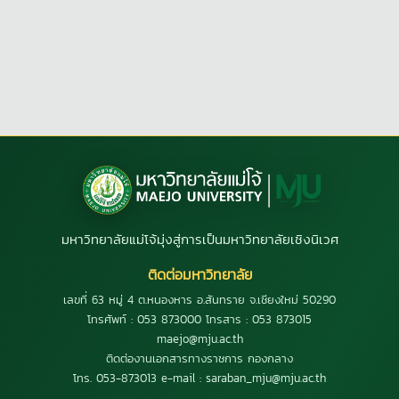
มหาวิทยาลัยแม่โจ้มุ่งสู่การเป็นมหาวิทยาลัยเชิงนิเวศ
ติดต่อมหาวิทยาลัย
เลขที่ 63 หมู่ 4 ต.หนองหาร อ.สันทราย จ.เชียงใหม่ 50290
โทรศัพท์ : 053 873000 โทรสาร : 053 873015
maejo@mju.ac.th
ติดต่องานเอกสารทางราชการ กองกลาง
โทร. 053-873013 e-mail : saraban_mju@mju.ac.th