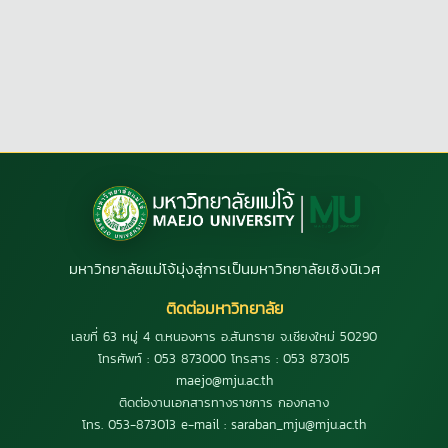
มหาวิทยาลัยแม่โจ้มุ่งสู่การเป็นมหาวิทยาลัยเชิงนิเวศ
ติดต่อมหาวิทยาลัย
เลขที่ 63 หมู่ 4 ต.หนองหาร อ.สันทราย จ.เชียงใหม่ 50290
โทรศัพท์ : 053 873000 โทรสาร : 053 873015
maejo@mju.ac.th
ติดต่องานเอกสารทางราชการ กองกลาง
โทร. 053-873013 e-mail : saraban_mju@mju.ac.th