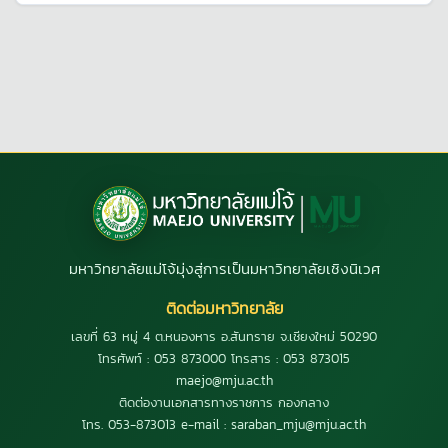
มหาวิทยาลัยแม่โจ้มุ่งสู่การเป็นมหาวิทยาลัยเชิงนิเวศ
ติดต่อมหาวิทยาลัย
เลขที่ 63 หมู่ 4 ต.หนองหาร อ.สันทราย จ.เชียงใหม่ 50290
โทรศัพท์ : 053 873000 โทรสาร : 053 873015
maejo@mju.ac.th
ติดต่องานเอกสารทางราชการ กองกลาง
โทร. 053-873013 e-mail : saraban_mju@mju.ac.th