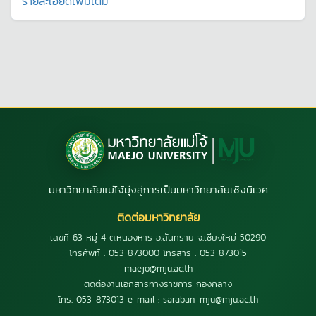
รายละเอียดเพิ่มเติม
มหาวิทยาลัยแม่โจ้มุ่งสู่การเป็นมหาวิทยาลัยเชิงนิเวศ
ติดต่อมหาวิทยาลัย
เลขที่ 63 หมู่ 4 ต.หนองหาร อ.สันทราย จ.เชียงใหม่ 50290
โทรศัพท์ : 053 873000 โทรสาร : 053 873015
maejo@mju.ac.th
ติดต่องานเอกสารทางราชการ กองกลาง
โทร. 053-873013 e-mail : saraban_mju@mju.ac.th