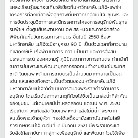
แหล่งเรียนรู้และท่องเที่ยวสีเขียวที่มหาวิทยาลัยแม่โจ้-แพร่ฯ
โครงการท่องเที่ยวเพื่อสุขภาพที่มหาวิทยาลัยแม่โจ้-ชุมพร และ
การจัดประชุมวิชาการและนิทรรศการโครงการอนุรักษ์พันธุกร
รมพืชฯ ตั้งศูนย์ประสานงาน อพ.สธ.-มจ.และการจัดสร้าง
พิพิธภัณฑ์นวัตกรรมการเกษตร ขึ้นในปี 2568 ซึ่งจะ
มหาวิทยาลัย แม่โจ้จะมีอายุครบ 90 ปี เป็นช่วงเวลาที่ยาวนาน
ที่แสดงให้เห็นถึงพัฒนาการ ความเป็นมา และการสั่งสม
ประสบการณ์ องค์ความรู้ ภูมิปัญญาทางการเกษตร ทำหน้าที่
ในการบ่มเพาะและพัฒนาบุคลากรออกไปทำงานรับใช้ประเทศ
ชาติ โดยเฉพาะด้านการเกษตรเป็นจำนวนมากกลายเป็นจุด
เด่น และแสดงถึงความเป็นตัวตนของมหาวิทยาลัยแม่โจ้
มหาวิทยาลัยแม่โจ้ได้ดำเนินการสนองพระราชดำริด้านการ
อนุรักษ์ โดยเริ่มต้นจากสาเหตุที่ห้วยโจ้ซึ่งเป็นแหล่งน้ำที่สำคัญ
ของชุมชน แต่เดิมเคยมีน้ำไหลตลอดปี แต่ในปี พ.ศ. 2520
เริ่มเกิดภาวะแห้งแล้ง โดยเฉพาะหน้าแล้งไม่มีน้ำ พระบาท
สมเด็จพระเจ้าอยู่หัวฯ ทรงได้เสด็จมายังสถาบันเทคโนโลยี
การเกษตรแม่โจ้ ในวันที่ 2 มีนาคม 2521 มีพระราชกระแส
รับสั่งให้สถาบันฯ หาลู่ทางเพื่ออนุรักษ์ และพัฒนาห้วยโจ้เพื่อ