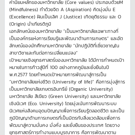
ค่านิยมหลักของมหาวิทยาลัย (Core values) ประกอบด้วยM
(Mindfulness) ทำด้วยจิต A (Aspiration) คิดมุ่งมั่น E
(Excellence) ฝันเป็นเลิศ J (Justice) เทิดยุติธรรม และ O
(Origin) นำเกียรติภูมิ
เอกลักษณ์ของมหาวิทยาลัย “เป็นมหาวิทยาลัยเฉพาะทางที่
เป็นองค์กรแห่งการเรียนรู้และพัฒนาด้านการเกษตร” และอัต
ลักษณ์ของนักศึกษามหาวิทยาลัย “นักปฏิบัติที่เชี่ยวชาญใน
สาขาวิชาและทันต่อการเปลี่ยนแปลง”
เป้าหมายเชิงยุทธศาสตร์ของมหาวิทยาลัย ได้มีการกำหนดเป้า
หมายในการก้าวสู่ปีที่ 100 อย่างภาคภูมิและยั่งยืนในปี
พ.ศ.2577 โดยกำหนดเป้าหมายการพัฒนาสู่การเป็น
“มหาวิทยาลัยแห่งชีวิต (University of life)” คือการมุ่งสู่การ
เป็นมหาวิทยาลัยเกษตรอินทรีย์ (Organic University)
มหาวิทยาลัย สีเขียว (Green University) และมหาวิทยาลัย
เชิงนิเวศ (Eco. University) โดยมุ่งเน้นการพัฒนาระบบ
นิเวศแห่งสังคมอุดมปัญญาเพื่อการเรียนรู้ตลอดชีวิต และเป็น
ภูมิปัญญาด้านการเกษตรที่เป็นมิตรกับสิ่งแวดล้อมเพื่อการ
พัฒนาสู่ความมั่นคง มั่งคั่ง และยั่งยืนของประเทศ โดยวาง
ยุทธศาสตร์การทำงานแบบบูรณาการ คือการพัฒนาตาม