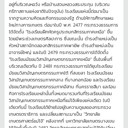
อยู่ที่บริเวณหอวัง หรือบ้านสวนหลวงสระประทุม (บริเวณ
กรีฑาสถานแห่งชาติในปัจจุบัน) โรงเรียนแห่งนี้ต่อมาเป็น
รากฐานความคิดและกิจกรรมของรัฐ ด้านให้การศึกษาแผน
ใหม่ทางการเกษตร ต่อมาในปี พ.ศ. 2477 กระทรวงธรรมการ
ได้จัดตั้ง "โรงเรียนฝึกหัดครูประถมกสิกรรมภาคเหนือ" ขึ้น
โดยมีพระช่วงเกษตรศิลปะการ ซึ่งขณะนั้น ดำรงตำแหน่งเป็น
หัวหน้าสถานีทดลองกสิกรรมภาคพายัพ ดำรงตำแหน่งเป็น
อาจารย์ใหญ่ และในปี 2479 กระทรวงธรรมการได้จัดตั้ง
"โรงเรียนมัธยมวิสามัญเกษตรกรรมภาคเหนือ" ขึ้นในพื้นที่
บริเวณเดียวกัน ปี 2481 กระทรวงธรรมการได้ยุบโรงเรียน
มัธยมวิสามัญเกษตรกรรมภาคใต้ ที่สงขลา โรงเรียนมัธยม
วิสามัญเกษตรกรรมภาคกลาง ที่บางกอกน้อย และโรงเรียน
มัธยมวิสามัญเกษตรกรรมภาคอีสาน ที่นครราชสีมา และโอน
กิจการโรงเรียนเหล่านั้นทั้งหมดมารวมกันที่โรงเรียนมัธยม
วิสามัญเกษตรกรรมภาคเหนือที่แม่โจ้เพียงแห่งเดียว ในปี
เดียวกันนี้ โรงเรียนได้ย้ายไปอยู่ในความดูแลของกระทรวง
เกษตรตราธิการ และเปลี่ยนสถานะมาเป็น "วิทยาลัย
เกษตรศาสตร์แม่โจ้" หลังจากที่ มหาวิทยาลัยเกษตรบางเขน
ได้จัดตั้งขึ้นในปี 2482 วิทยาลัยเกษตรศาสตร์แม่โจ้ได้เปลี่ยน