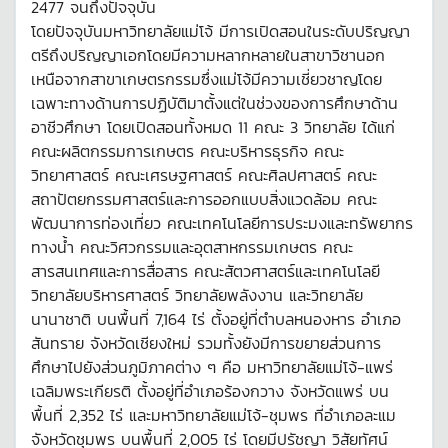
2477 จนถึงปัจจุบัน
โดยปัจจุบันมหาวิทยาลัยแม่โจ้ มีการเปิดสอนในระดับปริญญา
ตรีถึงปริญญาเอกโดยมีความหลากหลายในสาขาวิชานอก
เหนือจากสาขาเกษตรกรรมซึ่งแม่โจ้มีความเชี่ยวชาญโดย
เฉพาะทางด้านการปฏิบัติมาตั้งแต่ในช่วงของการศึกษาด้าน
อาชีวศึกษา โดยเปิดสอนทั้งหมด 11 คณะ 3 วิทยาลัย ได้แก่
คณะผลิตกรรมการเกษตร คณะบริหารธุรกิจ คณะ
วิทยาศาสตร์ คณะเศรษฐศาสตร์ คณะศิลปศาสตร์ คณะ
สถาปัตยกรรมศาสตร์และการออกแบบสิ่งแวดล้อม คณะ
พัฒนาการท่องเที่ยว คณะเทคโนโลยีการประมงและทรัพยากร
ทางน้ำ คณะวิศวกรรมและอุตสาหกรรมเกษตร คณะ
สารสนเทศและการสื่อสาร คณะสัตวศาสตร์และเทคโนโลยี
วิทยาลัยบริหารศาสตร์ วิทยาลัยพลังงาน และวิทยาลัย
นานาชาติ บนพื้นที่ 7,164 ไร่ ตั้งอยู่ที่ตำบลหนองหาร อำเภอ
สันทราย จังหวัดเชียงใหม่ รวมทั้งยังมีการขยายส่วนการ
ศึกษาไปยังส่วนภูมิภาคต่าง ๆ คือ มหาวิทยาลัยแม่โจ้-แพร่
เฉลิมพระเกียรติ ตั้งอยู่ที่อำเภอร้องกวาง จังหวัดแพร่ บน
พื้นที่ 2,352 ไร่ และมหาวิทยาลัยแม่โจ้-ชุมพร ที่อำเภอละแม
จังหวัดชุมพร บนพื้นที่ 2,005 ไร่ โดยมีปรัชญา วิสัยทัศน์