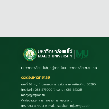
มหาวิทยาลัยแม่โจ้มุ่งสู่การเป็นมหาวิทยาลัยเชิงนิเวศ
ติดต่อมหาวิทยาลัย
เลขที่ 63 หมู่ 4 ต.หนองหาร อ.สันทราย จ.เชียงใหม่ 50290
โทรศัพท์ : 053 873000 โทรสาร : 053 873015
maejo@mju.ac.th
ติดต่องานเอกสารทางราชการ กองกลาง
โทร. 053-873013 e-mail : saraban_mju@mju.ac.th