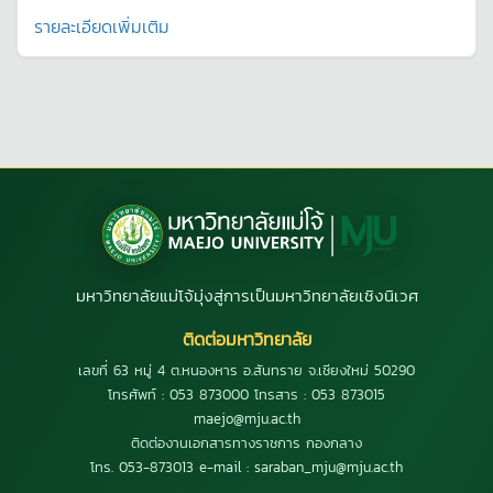
รายละเอียดเพิ่มเติม
มหาวิทยาลัยแม่โจ้มุ่งสู่การเป็นมหาวิทยาลัยเชิงนิเวศ
ติดต่อมหาวิทยาลัย
เลขที่ 63 หมู่ 4 ต.หนองหาร อ.สันทราย จ.เชียงใหม่ 50290
โทรศัพท์ : 053 873000 โทรสาร : 053 873015
maejo@mju.ac.th
ติดต่องานเอกสารทางราชการ กองกลาง
โทร. 053-873013 e-mail : saraban_mju@mju.ac.th