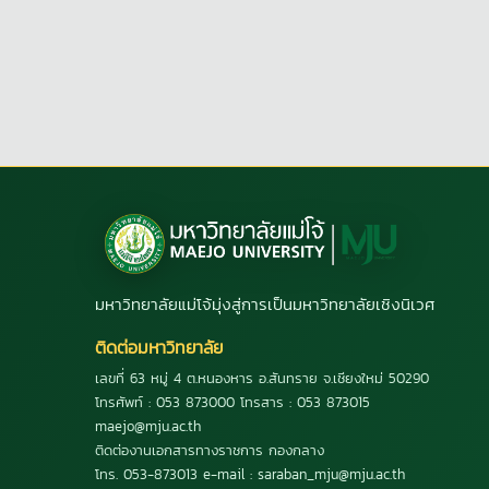
มหาวิทยาลัยแม่โจ้มุ่งสู่การเป็นมหาวิทยาลัยเชิงนิเวศ
ติดต่อมหาวิทยาลัย
เลขที่ 63 หมู่ 4 ต.หนองหาร อ.สันทราย จ.เชียงใหม่ 50290
โทรศัพท์ : 053 873000 โทรสาร : 053 873015
maejo@mju.ac.th
ติดต่องานเอกสารทางราชการ กองกลาง
โทร. 053-873013 e-mail : saraban_mju@mju.ac.th