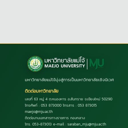
มหาวิทยาลัยแม่โจ้มุ่งสู่การเป็นมหาวิทยาลัยเชิงนิเวศ
ติดต่อมหาวิทยาลัย
เลขที่ 63 หมู่ 4 ต.หนองหาร อ.สันทราย จ.เชียงใหม่ 50290
โทรศัพท์ : 053 873000 โทรสาร : 053 873015
maejo@mju.ac.th
ติดต่องานเอกสารทางราชการ กองกลาง
โทร. 053-873013 e-mail : saraban_mju@mju.ac.th