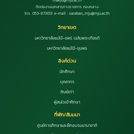
maejo@mju.ac.th
ติดต่องานเอกสารทางราชการ กองกลาง
โทร. 053-873013 e-mail : saraban_mju@mju.ac.th
วิทยาเขต
มหาวิทยาลัยแม่โจ้-แพร่ เฉลิมพระเกียรติ
มหาวิทยาลัยแม่โจ้-ชุมพร
ลิงค์ด่วน
นักศึกษา
บุคลากร
ศิษย์เก่า
ผู้สนใจเข้าศึกษา
ที่พัก/สัมมนา
ศูนย์การศึกษาและฝึกอบรมนานาชาติ