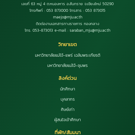
เลขที่ 63 หมู่ 4 ต.หนองหาร อ.สันทราย จ.เชียงใหม่ 50290
โทรศัพท์ : 053 873000 โทรสาร : 053 873015
maejo@mju.ac.th
ติดต่องานเอกสารทางราชการ กองกลาง
โทร. 053-873013 e-mail : saraban_mju@mju.ac.th
วิทยาเขต
มหาวิทยาลัยแม่โจ้-แพร่ เฉลิมพระเกียรติ
มหาวิทยาลัยแม่โจ้-ชุมพร
ลิงค์ด่วน
นักศึกษา
บุคลากร
ศิษย์เก่า
ผู้สนใจเข้าศึกษา
ที่พัก/สัมมนา