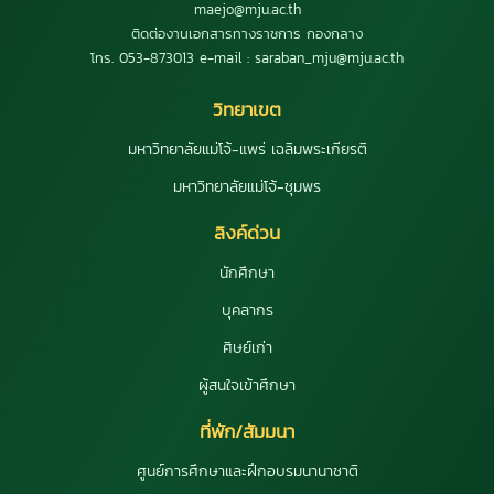
maejo@mju.ac.th
ติดต่องานเอกสารทางราชการ กองกลาง
โทร. 053-873013 e-mail : saraban_mju@mju.ac.th
วิทยาเขต
มหาวิทยาลัยแม่โจ้-แพร่ เฉลิมพระเกียรติ
มหาวิทยาลัยแม่โจ้-ชุมพร
ลิงค์ด่วน
นักศึกษา
บุคลากร
ศิษย์เก่า
ผู้สนใจเข้าศึกษา
ที่พัก/สัมมนา
ศูนย์การศึกษาและฝึกอบรมนานาชาติ