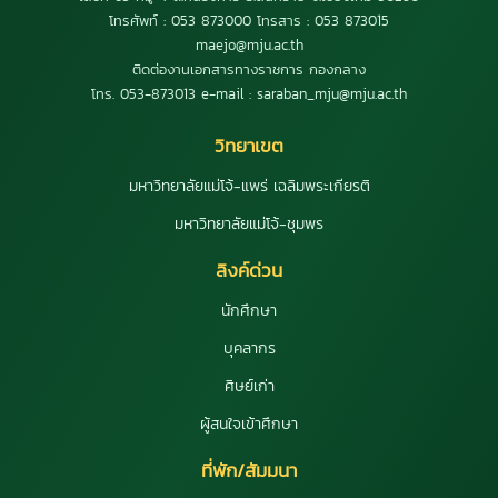
โทรศัพท์ : 053 873000 โทรสาร : 053 873015
maejo@mju.ac.th
ติดต่องานเอกสารทางราชการ กองกลาง
โทร. 053-873013 e-mail : saraban_mju@mju.ac.th
วิทยาเขต
มหาวิทยาลัยแม่โจ้-แพร่ เฉลิมพระเกียรติ
มหาวิทยาลัยแม่โจ้-ชุมพร
ลิงค์ด่วน
นักศึกษา
บุคลากร
ศิษย์เก่า
ผู้สนใจเข้าศึกษา
ที่พัก/สัมมนา