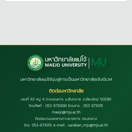
มหาวิทยาลัยแม่โจ้มุ่งสู่การเป็นมหาวิทยาลัยเชิงนิเวศ
ติดต่อมหาวิทยาลัย
เลขที่ 63 หมู่ 4 ต.หนองหาร อ.สันทราย จ.เชียงใหม่ 50290
โทรศัพท์ : 053 873000 โทรสาร : 053 873015
maejo@mju.ac.th
ติดต่องานเอกสารทางราชการ กองกลาง
โทร. 053-873013 e-mail : saraban_mju@mju.ac.th