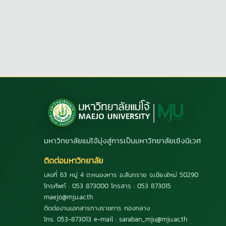
มหาวิทยาลัยแม่โจ้มุ่งสู่การเป็นมหาวิทยาลัยเชิงนิเวศ
ติดต่อมหาวิทยาลัย
เลขที่ 63 หมู่ 4 ต.หนองหาร อ.สันทราย จ.เชียงใหม่ 50290
โทรศัพท์ : 053 873000 โทรสาร : 053 873015
maejo@mju.ac.th
ติดต่องานเอกสารทางราชการ กองกลาง
โทร. 053-873013 e-mail : saraban_mju@mju.ac.th