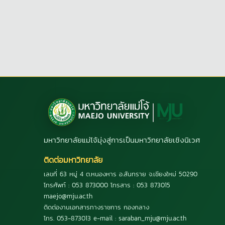
มหาวิทยาลัยแม่โจ้มุ่งสู่การเป็นมหาวิทยาลัยเชิงนิเวศ
ติดต่อมหาวิทยาลัย
เลขที่ 63 หมู่ 4 ต.หนองหาร อ.สันทราย จ.เชียงใหม่ 50290
โทรศัพท์ : 053 873000 โทรสาร : 053 873015
maejo@mju.ac.th
ติดต่องานเอกสารทางราชการ กองกลาง
โทร. 053-873013 e-mail : saraban_mju@mju.ac.th