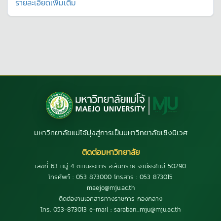
รายละเอียดเพิ่มเติม
มหาวิทยาลัยแม่โจ้มุ่งสู่การเป็นมหาวิทยาลัยเชิงนิเวศ
ติดต่อมหาวิทยาลัย
เลขที่ 63 หมู่ 4 ต.หนองหาร อ.สันทราย จ.เชียงใหม่ 50290
โทรศัพท์ : 053 873000 โทรสาร : 053 873015
maejo@mju.ac.th
ติดต่องานเอกสารทางราชการ กองกลาง
โทร. 053-873013 e-mail : saraban_mju@mju.ac.th